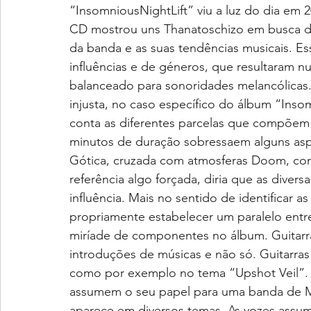
“InsomniousNightLift” viu a luz do dia em
CD mostrou uns Thanatoschizo em busca de 
da banda e as suas tendências musicais. E
influências e de géneros, que resultaram 
balanceado para sonoridades melancólicas.
injusta, no caso específico do álbum “Insom
conta as diferentes parcelas que compõem 
minutos de duração sobressaem alguns asp
Gótica, cruzada com atmosferas Doom, c
referência algo forçada, diria que as dive
influência. Mais no sentido de identificar
propriamente estabelecer um paralelo entr
miríade de componentes no álbum. Guitarra
introduções de músicas e não só. Guitarra
como por exemplo no tema “Upshot Veil”. N
assumem o seu papel para uma banda de M
aparece em diversos temas. As vozes assum