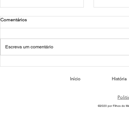
Comentários
Arya - “Arya
Escreva um comentário
Eternal Mourning – "Delusion
& Dementia"
Início
História
Polit
©2020 por Filhos do M