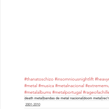
#thanatoschizo
#insomniousnightlift
#heavy
#metal
#musica
#metalnacional
#extrememu
#metalalbums
#metalportugal
#rageofachill
death metal
bandas de metal nacional
doom metal
rec'n
2001-2010